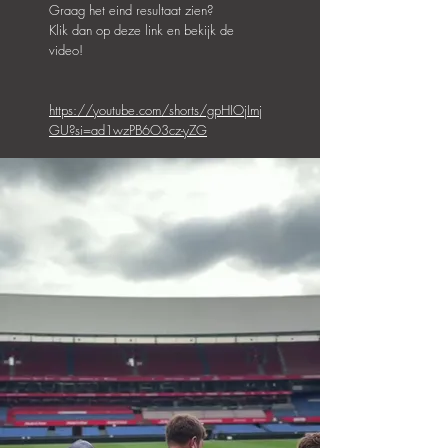
Graag het eind resultaat zien?
Klik dan op deze link en bekijk de
video!
https://youtube.com/shorts/gpHIOjImj
GU?si=ad1wzPB6O3cz-yZG