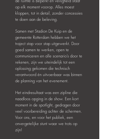
de ruimte is beperkt en veiligheid staat
op elk moment voorop. Alles moest
kloppen, tot in detail, zonder concessies
te doen aan de beleving.
Samen met Stadion De Kuip en de
gemeente Rotterdam hebben we het
traject stap voor stap uitgewerkt. Door
goed samen te werken, open te
communiceren en alle scenario’s door te
rekenen, zijn we uiteindelijk tot een
oplossing gekomen die technisch
verantwoord én uitvoerbaar was binnen
de planning van het evenement.
Het eindresultaat was een zipline die
naadloos opging in de show. Een kort
moment in de spotlight, gedragen door
veel voorbereiding achter de schermen.
Voor ons, en voor het publiek, een
onvergetelijke stunt waar we trots op
zijn!