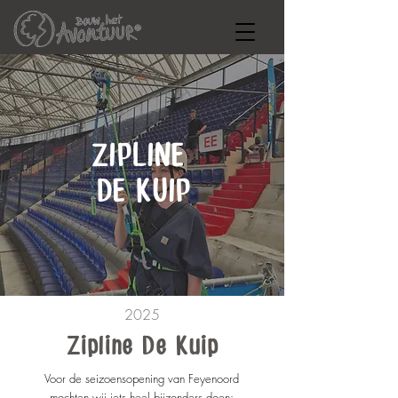
ZIPLINE
DE KUIP
2025
Zipline De Kuip
Voor de seizoensopening van Feyenoord
mochten wij iets heel bijzonders doen: