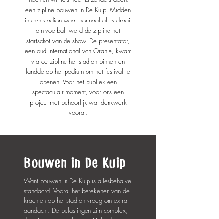
een zipline bouwen in De Kuip. Midden
in een stadion waar normaal alles draait
om voetbal, werd de zipline het
startschot van de show. De presentator,
een oud international van Oranje, kwam
via de zipline het stadion binnen en
landde op het podium om het festival te
openen. Voor het publiek een
spectaculair moment, voor ons een
project met behoorlijk wat denkwerk
vooraf.
Bouwen
in De Kuip
Want bouwen in De Kuip is allesbehalve
standaard. Vooral het berekenen van de
krachten op het stadion vroeg om extra
aandacht. De belastingen zijn complex,