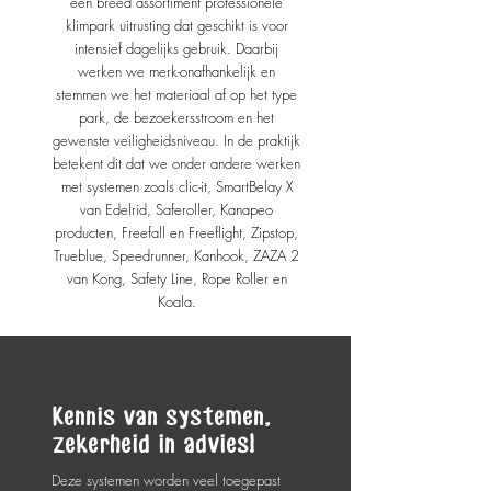
een breed assortiment professionele
klimpark uitrusting dat geschikt is voor
intensief dagelijks gebruik. Daarbij
werken we merk-onafhankelijk en
stemmen we het materiaal af op het type
park, de bezoekersstroom en het
gewenste veiligheidsniveau. In de praktijk
betekent dit dat we onder andere werken
met systemen zoals clic-it, SmartBelay X
van Edelrid, Saferoller, Kanapeo
producten, Freefall en Freeflight, Zipstop,
Trueblue, Speedrunner, Kanhook, ZAZA 2
van Kong, Safety Line, Rope Roller en
Koala.
Kennis van systemen,
zekerheid in advies!
Deze systemen worden veel toegepast