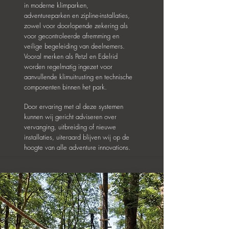
in moderne klimparken,
adventureparken en zipline-installaties,
zowel voor doorlopende zekering als
voor gecontroleerde afremming en
veilige begeleiding van deelnemers.
Vooral merken als Petzl en Edelrid
worden regelmatig ingezet voor
aanvullende klimuitrusting en technische
componenten binnen het park.
Door ervaring met al deze systemen
kunnen wij gericht adviseren over
vervanging, uitbreiding of nieuwe
installaties, uiteraard blijven wij op de
hoogte van alle adventure innovations.