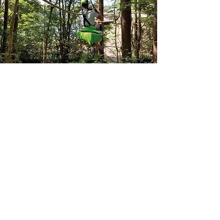
+31(0)624506897
Info@bhaprojects.com
Nieuweweg 4
1782AZ Den Helder