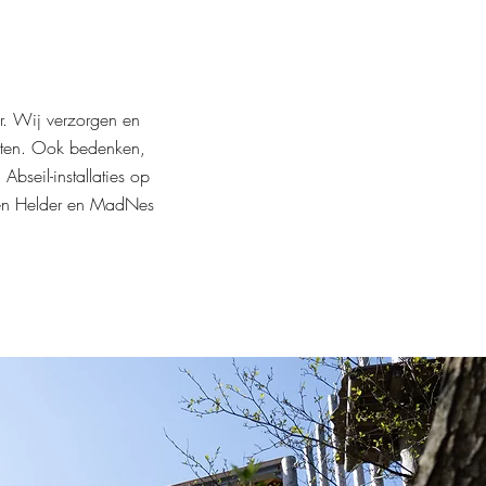
or. Wij verzorgen en
tten. Ook bedenken,
Abseil-installaties op
 Den Helder en MadNes