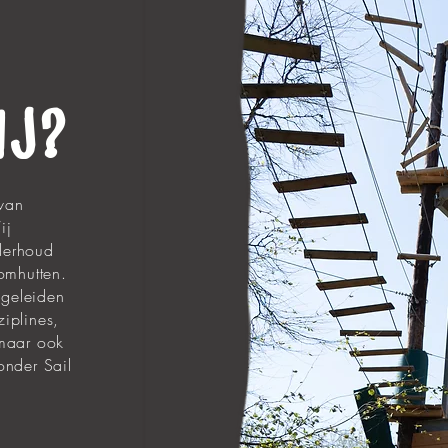
IJ?
 van
ij
derhoud
omhutten.
geleiden
ziplines,
 maar ook
onder Sail