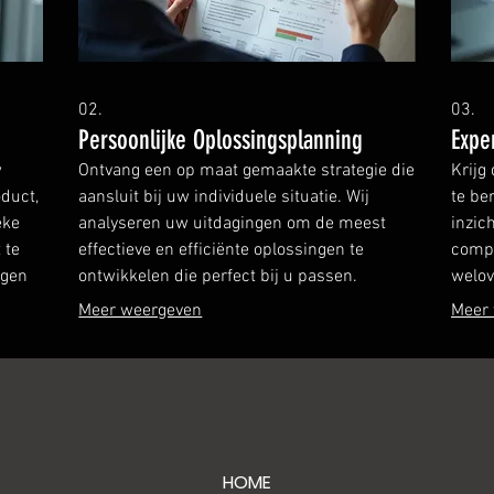
02.
03.
Persoonlijke Oplossingsplanning
Expe
w
Ontvang een op maat gemaakte strategie die
Krijg
duct,
aansluit bij uw individuele situatie. Wij
te be
eke
analyseren uw uitdagingen om de meest
inzic
 te
effectieve en efficiënte oplossingen te
compl
ngen
ontwikkelen die perfect bij u passen.
welov
Meer weergeven
Meer
HOME